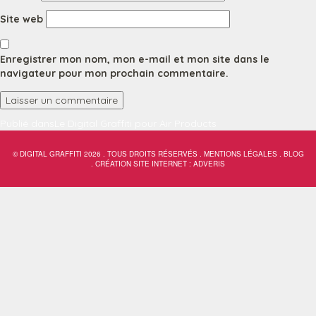
Site web
Enregistrer mon nom, mon e-mail et mon site dans le
navigateur pour mon prochain commentaire.
Navigation
Publié dans
Le Digital Graffiti pour Air Products
de
© DIGITAL GRAFFITI 2026 . TOUS DROITS RÉSERVÉS .
MENTIONS LÉGALES
.
BLOG
.
CRÉATION SITE INTERNET : ADVERIS
l’article