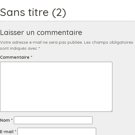
Image précédente
Sans titre (2)
Togg
Image suivante
navi
PUBLIÉ
TAILLE
16 DÉCEMBRE 2019
1181 × 943
LE
RÉELLE
Laisser un commentaire
Votre adresse e-mail ne sera pas publiée.
Les champs obligatoires
sont indiqués avec
*
Commentaire
*
Nom
*
E-mail
*