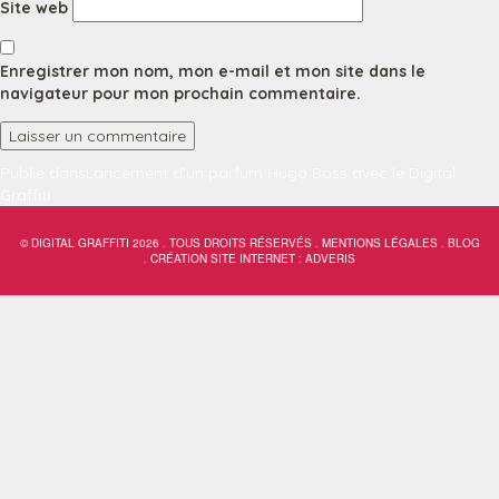
Site web
Enregistrer mon nom, mon e-mail et mon site dans le
navigateur pour mon prochain commentaire.
Navigation
Publié dans
Lancement d’un parfum Hugo Boss avec le Digital
Graffiti
de
l’article
© DIGITAL GRAFFITI 2026 . TOUS DROITS RÉSERVÉS .
MENTIONS LÉGALES
.
BLOG
.
CRÉATION SITE INTERNET : ADVERIS