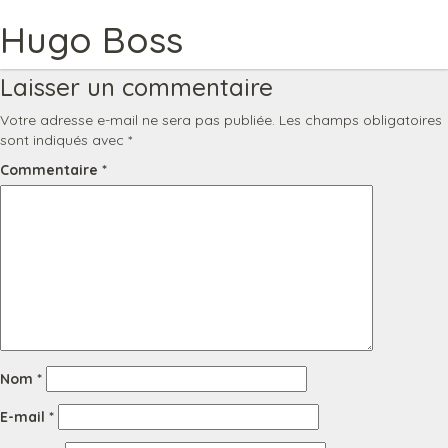
Image précédente
Hugo Boss
Togg
PUBLIÉ
TAILLE
19 NOVEMBRE 2018
1024 × 1024
navi
LE
RÉELLE
Laisser un commentaire
Votre adresse e-mail ne sera pas publiée.
Les champs obligatoires
sont indiqués avec
*
Commentaire
*
Nom
*
E-mail
*