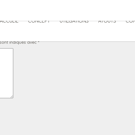
ACCUEIL
CONCEPT
UTILISATIONS
ATOUTS
CO
sont indiqués avec
*