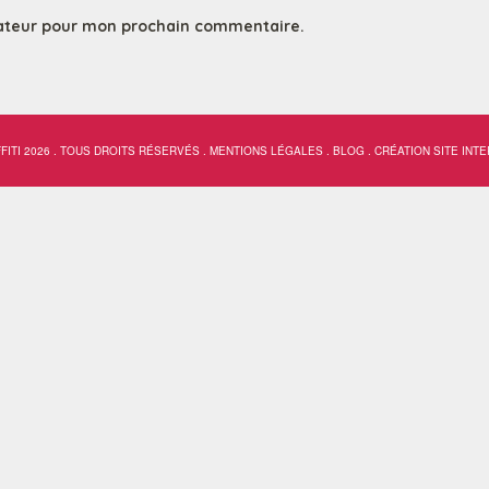
gateur pour mon prochain commentaire.
FFITI 2026 . TOUS DROITS RÉSERVÉS .
MENTIONS LÉGALES
.
BLOG
.
CRÉATION SITE INTE